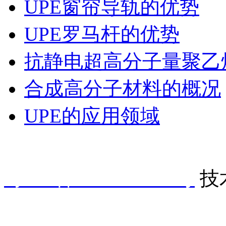
UPE窗帘导轨的优势
UPE罗马杆的优势
抗静电超高分子量聚乙
合成高分子材料的概况
UPE的应用领域
东莞市南城鑫众瑞贸易商行 版权
粤ICP备2023009891号
技
手机： 153 7083 8172