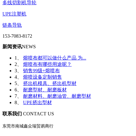
多线切割机导轮
UPE注塑机
链条导轨
153-7083-8172
新闻资讯
NEWS
1、
熔喷布都可以做什么产品 为...
2、
熔喷布有哪些用途呢？
3、
销售99级+熔喷布
4、
熔喷设备定制销售
5、
挤出机模具、挤出机型材
6、
耐磨型材、耐磨板材
7、
耐磨材料、耐磨油管、耐磨型材
8、
UPE挤出型材
联系我们
CONTACT US
东莞市南城鑫众瑞贸易商行