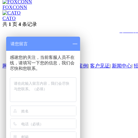
FOXCONN
CATO
共
1
页
4
条记录
东莞市南城鑫众瑞贸易商行 版权所有© Copyright 2017
粤ICP备2
手机： 153 7083 8172 联系人：
总经理
请您留言
地址：
广东省东莞市南城街道九里六巷23号
感谢您的关注，当前客服人员不在
线，请填写一下您的信息，我们会
网站首页
|
产品展示
|
设备展示
|
工程案例
|
客户见证
|
新闻中心
|
尽快和您联系。